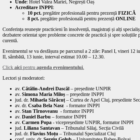
Unde
: Hotel Valea Mariei, Negrești Oaș
Acreditare INPPI
:
10 pct.
pregătire profesională pentru prezență
FIZICĂ
8 pct.
pregătire profesională pentru prezență
ONLINE
Conferința reunește practicieni în insolvență, magistrați și alți speciali
dezbatere orientat spre probleme concrete de practică și spre soluțiile p
curentă.
Evenimentul se va desfășura pe parcursul a 2 zile: Panel I, vineri 12 i
II, sâmbătă, 13 iunie, interval estimat 10.00 – 12.30.
Click
aici
pentru
agenda evenimentului
.
Lectori și moderatori:
av.
Cătălin-Andrei Dascăl
– președinte UNPIR
av.
Simona Maria Miloș
– președinte INPPI
jud. dr.
Mihaela Sărăcuț
– Curtea de Apel Cluj, președinte Secț
av. dr.
Csaba Bela Nasz
- formator INPPI
av.
Stan Tîrnoveanu
- formator INPPI
av.
Daniel Barbu
– formator INPPI
av.
Carmen Popa
- vicepreședinte UNPIR, formator INPPI
jud.
Liliana Santavan
– Tribunalul Sălaj, Secția Civilă
jud. dr.
Flavius Moțu
– Tribunalul Specializat Cluj
conf. univ. dr.
Sergiu Golub
– Universitatea Babeș-Bolyai