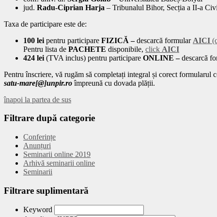
jud.
Radu-Ciprian Harja
– Tribunalul Bihor, Secția a II-a Civ
Taxa de participare este de:
100 lei
pentru participare
FIZICĂ –
descarcă formular
AICI
(c
Pentru lista de
PACHETE
disponibile,
click
AICI
424 lei
(TVA inclus) pentru participare
ONLINE –
descarcă f
Pentru înscriere, vă rugăm să completați integral și corect formularul c
satu-mare[@]unpir.ro
împreună cu dovada plății.
înapoi la partea de sus
Filtrare
după categorie
Conferințe
Anunțuri
Seminarii online 2019
Arhivă seminarii online
Seminarii
Filtrare
suplimentară
Keyword