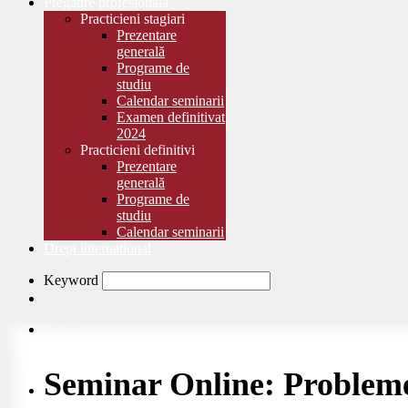
Pregătire profesională
Practicieni stagiari
Prezentare
generală
Programe de
studiu
Calendar seminarii
Examen definitivat
2024
Practicieni definitivi
Prezentare
generală
Programe de
studiu
Calendar seminarii
Drept international
Keyword
Seminar Online: Probleme 