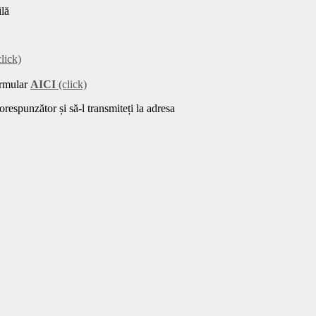
ilă
lick)
ormular
AICI
(click)
orespunzător și să-l transmiteți la adresa