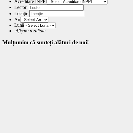
Acreditare INPPI
Lectori
Locație
An
Lună
Afișare rezultate
Mulțumim
că sunteți alături de noi!