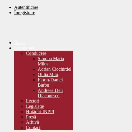
Autentificare
Înregistrare
Acasă
Despre noi
Conducere
Simona Maria
Milos
Adrian Ciochirdel
Otilia Milu
Florin-Daniel
Barbu
Andreea Deli
Diaconescu
Lectori
Legislație
Hotărâri INPPI
Presă
Arhivă
Contact