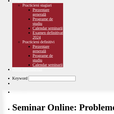
Pregătire profesională
Practicieni stagiari
Prezentare
generală
Programe de
studiu
Calendar seminarii
Examen definitivat
2024
Practicieni definitivi
Prezentare
generală
Programe de
studiu
Calendar seminarii
Drept international
Keyword
Seminar Online: Probleme 