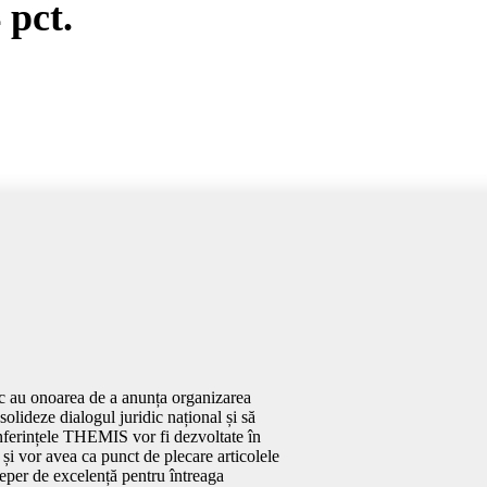
 pct.
dic au onoarea de a anunța organizarea
lideze dialogul juridic național și să
nferințele THEMIS vor fi dezvoltate în
și vor avea ca punct de plecare articolele
reper de excelență pentru întreaga