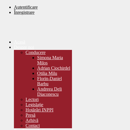
Autentificare
Înregistrare
Acasă
Despre noi
Conducere
Simona Maria
Milos
Adrian Ciochirdel
Otilia Milu
Florin-Daniel
Barbu
Andreea Deli
Diaconescu
Lectori
Legislație
Hotărâri INPPI
Presă
Arhivă
Contact