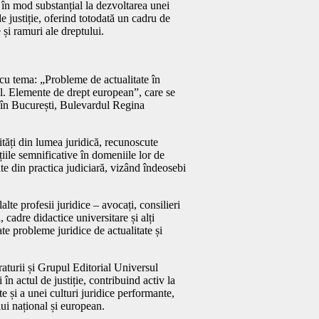
 în mod substanțial la dezvoltarea unei
de justiție, oferind totodată un cadru de
e și ramuri ale dreptului.
 cu tema: „Probleme de actualitate în
vil. Elemente de drept european”, care se
ă în București, Bulevardul Regina
ități din lumea juridică, recunoscute
țiile semnificative în domeniile lor de
te din practica judiciară, vizând îndeosebi
alte profesii juridice – avocați, consilieri
, cadre didactice universitare și alți
te probleme juridice de actualitate și
aturii și Grupul Editorial Universul
n actul de justiție, contribuind activ la
te și a unei culturi juridice performante,
lui național și european.