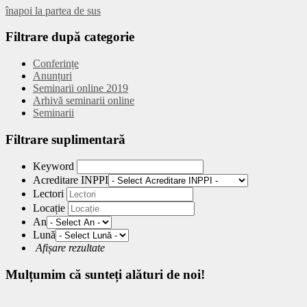
înapoi la partea de sus
Filtrare
după categorie
Conferințe
Anunțuri
Seminarii online 2019
Arhivă seminarii online
Seminarii
Filtrare
suplimentară
Keyword
Acreditare INPPI
Lectori
Locație
An
Lună
Afișare rezultate
Mulțumim
că sunteți alături de noi!