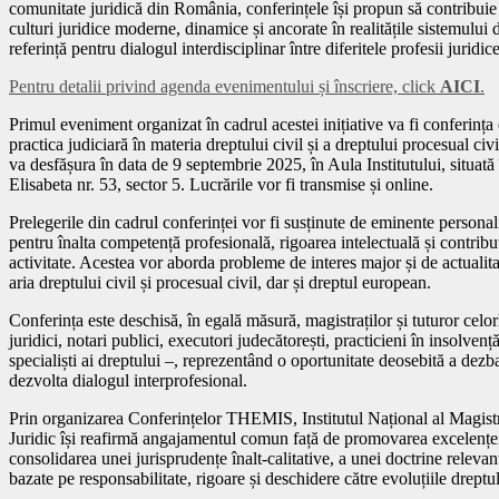
comunitate juridică din România, conferințele își propun să contribuie
culturi juridice moderne, dinamice și ancorate în realitățile sistemului 
referință pentru dialogul interdisciplinar între diferitele profesii juridic
Pentru detalii privind agenda evenimentului și înscriere, click
AICI
.
Primul eveniment organizat în cadrul acestei inițiative va fi conferința
practica judiciară în materia dreptului civil și a dreptului procesual ci
va desfășura în data de 9 septembrie 2025, în Aula Institutului, situat
Elisabeta nr. 53, sector 5. Lucrările vor fi transmise și online.
Prelegerile din cadrul conferinței vor fi susținute de eminente personal
pentru înalta competență profesională, rigoarea intelectuală și contribu
activitate. Acestea vor aborda probleme de interes major și de actualita
aria dreptului civil și procesual civil, dar și dreptul european.
Conferința este deschisă, în egală măsură, magistraților și tuturor celorl
juridici, notari publici, executori judecătorești, practicieni în insolvență
specialiști ai dreptului –, reprezentând o oportunitate deosebită a dezba
dezvolta dialogul interprofesional.
Prin organizarea Conferințelor THEMIS, Institutul Național al Magistr
Juridic își reafirmă angajamentul comun față de promovarea excelenței î
consolidarea unei jurisprudențe înalt-calitative, a unei doctrine relevan
bazate pe responsabilitate, rigoare și deschidere către evoluțiile dreptu