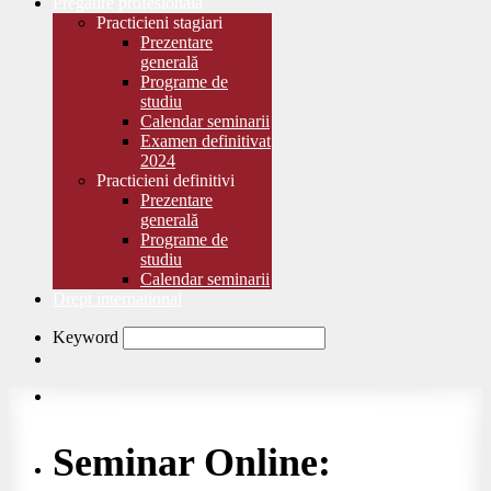
Pregătire profesională
Practicieni stagiari
Prezentare
generală
Programe de
studiu
Calendar seminarii
Examen definitivat
2024
Practicieni definitivi
Prezentare
generală
Programe de
studiu
Calendar seminarii
Drept international
Keyword
Seminar Online: