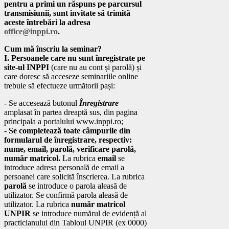
pentru a primi un răspuns pe parcursul
transmisiunii, sunt invitate să trimită
aceste întrebări la adresa
office@inppi.ro
.
Cum mă înscriu la seminar?
I. Persoanele care nu sunt înregistrate pe
site-ul INPPI
(care nu au cont și parolă) și
care doresc să acceseze seminariile online
trebuie să efectueze următorii pași:
- Se accesează butonul
Înregistrare
amplasat în partea dreaptă sus, din pagina
principala a portalului www.inppi.ro;
-
Se completează toate câmpurile din
formularul de înregistrare, respectiv:
nume, email, parolă, verificare parolă,
număr matricol.
La rubrica
email
se
introduce adresa personală de email a
persoanei care solicită înscrierea. La rubrica
parolă
se introduce o parola aleasă de
utilizator. Se confirmă parola aleasă de
utilizator. La rubrica
număr matricol
UNPIR
se introduce numărul de evidență al
practicianului din Tabloul UNPIR (ex 0000)