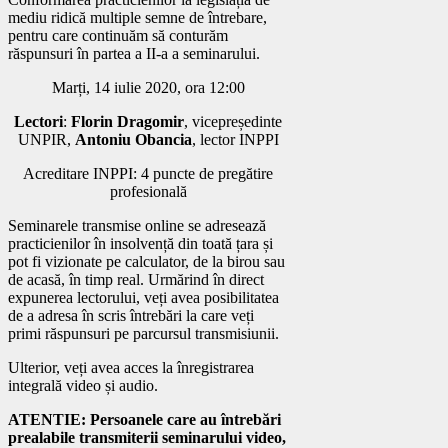
mediu ridică multiple semne de întrebare,
pentru care continuăm să conturăm
răspunsuri în partea a II-a a seminarului.
Marți, 14 iulie 2020, ora 12:00
Lectori
:
Florin Dragomir
, vicepreședinte
UNPIR,
Antoniu Obancia
, lector INPPI
Acreditare INPPI: 4 puncte de pregătire
profesională
Seminarele transmise online se adresează
practicienilor în insolvență din toată țara și
pot fi vizionate pe calculator, de la birou sau
de acasă, în timp real. Urmărind în direct
expunerea lectorului, veți avea posibilitatea
de a adresa în scris întrebări la care veți
primi răspunsuri pe parcursul transmisiunii.
Ulterior, veți avea acces la înregistrarea
integrală video și audio.
ATENTIE: Persoanele care au întrebări
prealabile transmiterii seminarului video,