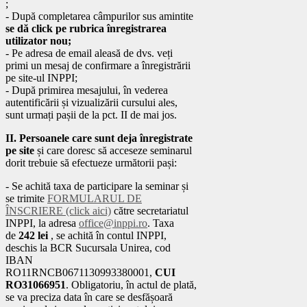
;
- După completarea câmpurilor sus amintite
se dă click pe rubrica înregistrarea
utilizator nou;
- Pe adresa de email aleasă de dvs. veți
primi un mesaj de confirmare a înregistrării
pe site-ul INPPI;
- După primirea mesajului, în vederea
autentificării și vizualizării cursului ales,
sunt urmați pașii de la pct. II de mai jos.
II. Persoanele care sunt deja înregistrate
pe site
și care doresc să acceseze seminarul
dorit trebuie să efectueze următorii pași:
- Se achită taxa de participare la seminar și
se trimite
FORMULARUL DE
ÎNSCRIERE (click aici)
către secretariatul
INPPI, la adresa
office@inppi.ro
. Taxa
de
242 lei
, se achită în contul INPPI,
deschis la BCR Sucursala Unirea, cod
IBAN
RO11RNCB0671130993380001,
CUI
RO31066951
. Obligatoriu, în actul de plată,
se va preciza data în care se desfășoară