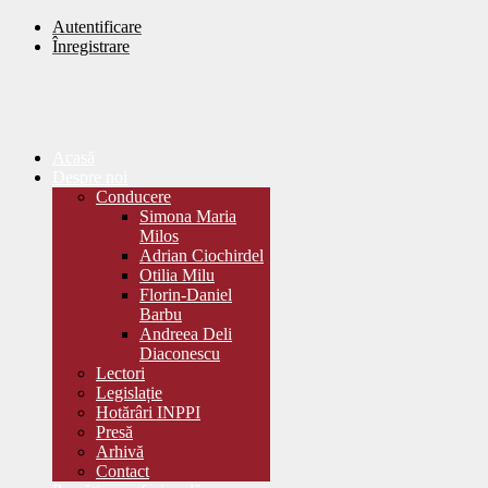
Autentificare
Înregistrare
Acasă
Despre noi
Conducere
Simona Maria
Milos
Adrian Ciochirdel
Otilia Milu
Florin-Daniel
Barbu
Andreea Deli
Diaconescu
Lectori
Legislație
Hotărâri INPPI
Presă
Arhivă
Contact