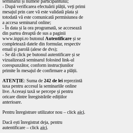
seminarul și numele participantului;
- După verificarea efectuării plății, veți primi
mesajul prin care vă este validată plata și
totodată vă este comunicată permisiunea de
a accesa seminarul online;
- În data și la ora programată, se accesează
din partea dreaptă de sus a paginii
www.inppi.ro butonul
Autentificare
și se
completează datele din formular, respectiv
email și parolă (alese de dvs);
- Se dă click pe butonul autentificare și se
vizualizează seminarul folosind link-ul
corespunzător, conform instrucțiunilor
primite în mesajul de confirmare a plății.
ATENȚIE
: Suma de
242 de lei
reprezintă
taxa pentru accesul la seminariile online
live. Aceeași taxă se percepe și pentru
oricare dintre înregistrările edițiilor
anterioare.
Pentru înregistrare utilizator nou – click
aici
.
Dacă ești înregistrat deja, pentru
autentificare – click
aici
.