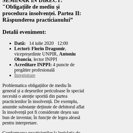
SEMINAR ÎN DIRECT:
"Obligațiile de mediu și
procedura insolvenței. Partea II:
Răspunderea practicianului”
Detalii eveniment:
Dată:
14 iulie 2020
12:00
Lectori:
Florin Dragomir
,
vicepreședinte UNPIR,
Antoniu
Obancia
, lector INPPI
Acreditare INPPI:
4 puncte de
pregătire profesională
Înregistrare
Problematica obligațiilor de mediu în
general și a deșeurilor periculoase în special
necesită o atenție sporită din partea
practicienilor în insolvență. De exemplu,
anumite substanțe deținute de debitorul aflat
în insolvență pot fi considerate deșeu sau
bun de inventar, în funcție de legea aleasă
pentru interpretare.
Conformarea practicienilor la legislația de