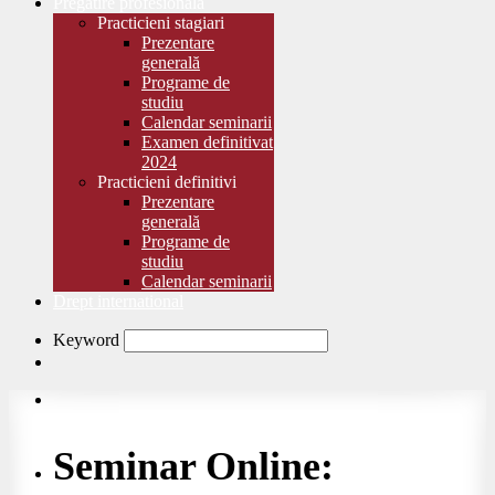
Pregătire profesională
Practicieni stagiari
Prezentare
generală
Programe de
studiu
Calendar seminarii
Examen definitivat
2024
Practicieni definitivi
Prezentare
generală
Programe de
studiu
Calendar seminarii
Drept international
Keyword
Seminar Online: