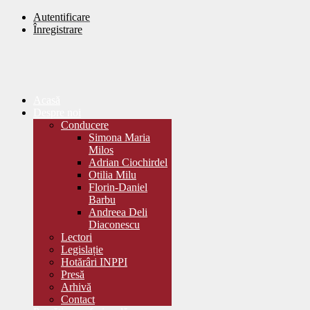
Autentificare
Înregistrare
Acasă
Despre noi
Conducere
Simona Maria
Milos
Adrian Ciochirdel
Otilia Milu
Florin-Daniel
Barbu
Andreea Deli
Diaconescu
Lectori
Legislație
Hotărâri INPPI
Presă
Arhivă
Contact