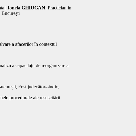
ta |
Ionela GHIUGAN
, Practician in
l București
vare a afacerilor în contextul
liză a capacității de reorganizare a
curești, Fost judecător-sindic,
mele procedurale ale resuscitării