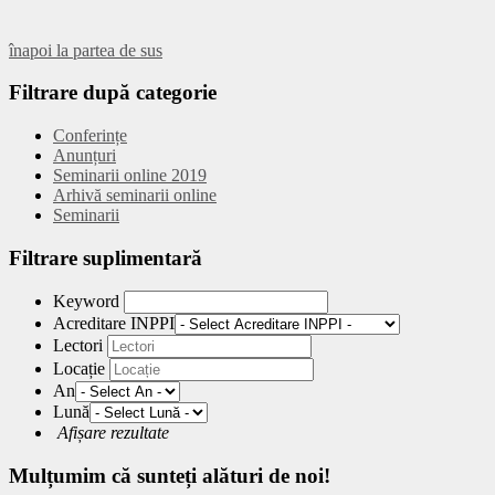
înapoi la partea de sus
Filtrare
după categorie
Conferințe
Anunțuri
Seminarii online 2019
Arhivă seminarii online
Seminarii
Filtrare
suplimentară
Keyword
Acreditare INPPI
Lectori
Locație
An
Lună
Afișare rezultate
Mulțumim
că sunteți alături de noi!