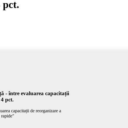
 pct.
 - între evaluarea capacitații
4 pct.
luarea capacitații de reorganizare a
i rapide"