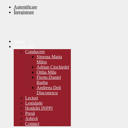
Autentificare
Înregistrare
Acasă
Despre noi
Conducere
Simona Maria
Milos
Adrian Ciochirdel
Otilia Milu
Florin-Daniel
Barbu
Andreea Deli
Diaconescu
Lectori
Legislație
Hotărâri INPPI
Presă
Arhivă
Contact