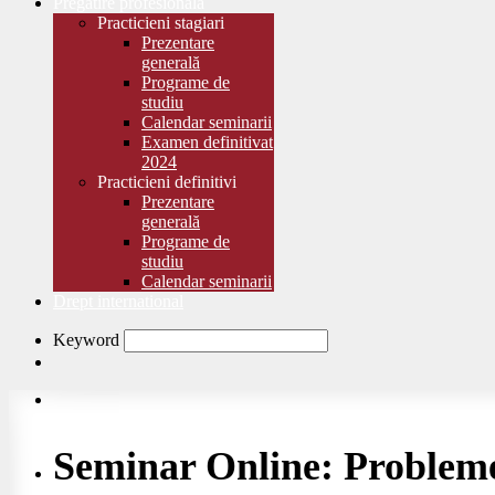
Pregătire profesională
Practicieni stagiari
Prezentare
generală
Programe de
studiu
Calendar seminarii
Examen definitivat
2024
Practicieni definitivi
Prezentare
generală
Programe de
studiu
Calendar seminarii
Drept international
Keyword
Seminar Online: Probleme 