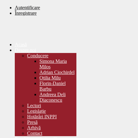
Autentificare
Înregistrare
Acasă
Despre noi
Conducere
Simona Maria
Milos
Adrian Ciochirdel
Otilia Milu
Florin-Daniel
Barbu
Andreea Deli
Diaconescu
Lectori
Legislație
Hotărâri INPPI
Presă
Arhivă
Contact