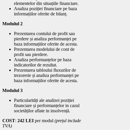
elementelor din situațiile financiare.
Analiza poziției financiare pe baza
informațiilor oferite de bilanț.
Modulul 2
Prezentarea contului de profit sau
pierdere și analiza performanței pe
baza informațiilor oferite de acesta.
Prezentarea modelului de cont de
profit sau pierdere.
Analiza performanțelor pe baza
indicatorilor de rezultat.
Prezentarea tabloului fluxurilor de
trezorerie și analiza performanței pe
baza informațiilor oferite de acesta.
Modulul 3
Particularități ale analizei poziției
financiare și performanțelor in cazul
societăților aflate in insolvență.
COST
:
242 LEI
per modul
(prețul include
TVA)