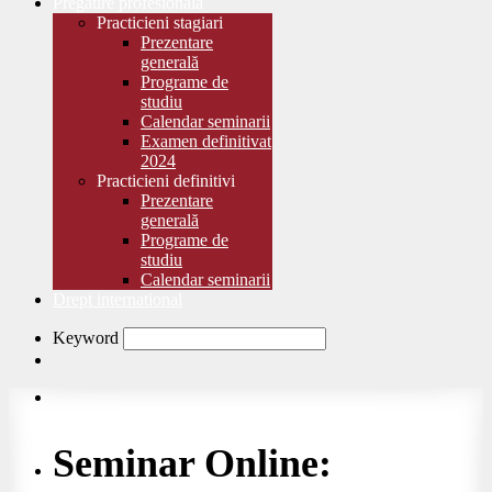
Pregătire profesională
Practicieni stagiari
Prezentare
generală
Programe de
studiu
Calendar seminarii
Examen definitivat
2024
Practicieni definitivi
Prezentare
generală
Programe de
studiu
Calendar seminarii
Drept international
Keyword
Seminar Online: