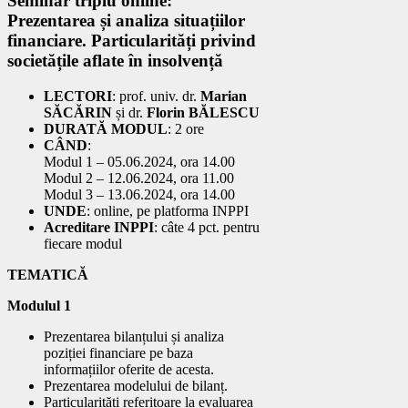
Seminar triplu online:
Prezentarea și analiza situațiilor
financiare. Particularități privind
societățile aflate în insolvență
LECTORI
: prof. univ. dr.
Marian
SĂCĂRIN
și dr.
Florin BĂLESCU
DURATĂ MODUL
: 2 ore
CÂND
:
Modul 1 – 05.06.2024, ora 14.00
Modul 2 – 12.06.2024, ora 11.00
Modul 3 – 13.06.2024, ora 14.00
UNDE
: online, pe platforma INPPI
Acreditare INPPI
: câte 4 pct. pentru
fiecare modul
TEMATICĂ
Modulul 1
Prezentarea bilanțului și analiza
poziției financiare pe baza
informațiilor oferite de acesta.
Prezentarea modelului de bilanț.
Particularități referitoare la evaluarea