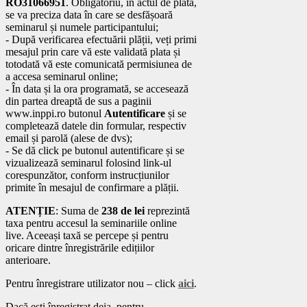
RO31066951
. Obligatoriu, în actul de plată,
se va preciza data în care se desfășoară
seminarul și numele participantului;
- După verificarea efectuării plății, veți primi
mesajul prin care vă este validată plata și
totodată vă este comunicată permisiunea de
a accesa seminarul online;
- În data și la ora programată, se accesează
din partea dreaptă de sus a paginii
www.inppi.ro butonul
Autentificare
și se
completează datele din formular, respectiv
email și parolă (alese de dvs);
- Se dă click pe butonul autentificare și se
vizualizează seminarul folosind link-ul
corespunzător, conform instrucțiunilor
primite în mesajul de confirmare a plății.
ATENȚIE
: Suma de
238 de lei
reprezintă
taxa pentru accesul la seminariile online
live. Aceeași taxă se percepe și pentru
oricare dintre înregistrările edițiilor
anterioare.
Pentru înregistrare utilizator nou – click
aici
.
Dacă ești înregistrat deja, pentru