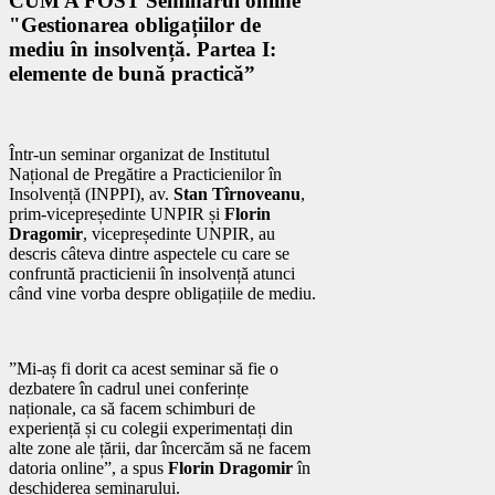
CUM A FOST Seminarul online
"Gestionarea obligațiilor de
mediu în insolvență. Partea I:
elemente de bună practică”
Într-un seminar organizat de Institutul
Național de Pregătire a Practicienilor în
Insolvență (INPPI), av.
Stan Tîrnoveanu
,
prim-vicepreședinte UNPIR și
Florin
Dragomir
, vicepreședinte UNPIR, au
descris câteva dintre aspectele cu care se
confruntă practicienii în insolvență atunci
când vine vorba despre obligațiile de mediu.
”Mi-aș fi dorit ca acest seminar să fie o
dezbatere în cadrul unei conferințe
naționale, ca să facem schimburi de
experiență și cu colegii experimentați din
alte zone ale țării, dar încercăm să ne facem
datoria online”, a spus
Florin Dragomir
în
deschiderea seminarului.