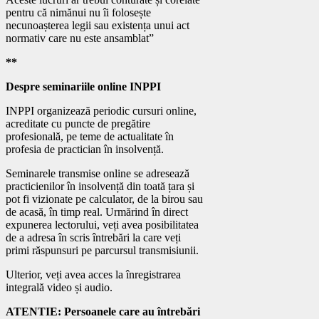
pentru că nimănui nu îi folosește
necunoașterea legii sau existența unui act
normativ care nu este ansamblat”
**
Despre seminariile online INPPI
INPPI organizează periodic cursuri online,
acreditate cu puncte de pregătire
profesională, pe teme de actualitate în
profesia de practician în insolvență.
Seminarele transmise online se adresează
practicienilor în insolvență din toată țara și
pot fi vizionate pe calculator, de la birou sau
de acasă, în timp real. Urmărind în direct
expunerea lectorului, veți avea posibilitatea
de a adresa în scris întrebări la care veți
primi răspunsuri pe parcursul transmisiunii.
Ulterior, veți avea acces la înregistrarea
integrală video și audio.
ATENTIE: Persoanele care au întrebări