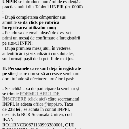
UNPIR
se introduce numărul de evidență al
practicianului din Tabloul UNPIR (ex 0000)
;
- După completarea câmpurilor sus
amintite
se dă click pe rubrica
înregistrarea utilizator nou;
- Pe adresa de email aleasă de dvs. veți
primi un mesaj de confirmare a înregistrării
pe site-ul INPPI;
- După primirea mesajului, în vederea
autentificării și vizualizării cursului ales,
sunt urmați pașii de la pct. II de mai jos.
II. Persoanele care sunt deja înregistrate
pe site
și care doresc să acceseze seminarul
dorit trebuie să efectueze următorii pași:
- Se achită taxa de participare la seminar și
se trimite
FORMULARUL DE
ÎNSCRIERE (click aici)
către secretariatul
INPPI, la adresa
office@inppi.ro
. Taxa
de
238 lei
, se achită în contul INPPI,
deschis la BCR Sucursala Unirea, cod
IBAN
RO11RNCB0671130993380001,
CUI