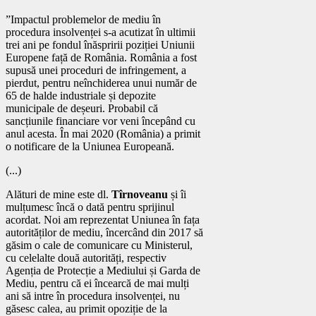
”Impactul problemelor de mediu în
procedura insolvenței s-a acutizat în ultimii
trei ani pe fondul înăspririi poziției Uniunii
Europene față de România. România a fost
supusă unei proceduri de infringement, a
pierdut, pentru neînchiderea unui număr de
65 de halde industriale și depozite
municipale de deșeuri. Probabil că
sancțiunile financiare vor veni începând cu
anul acesta. În mai 2020 (România) a primit
o notificare de la Uniunea Europeană.
(...)
Alături de mine este dl.
Tîrnoveanu
și îi
mulțumesc încă o dată pentru sprijinul
acordat. Noi am reprezentat Uniunea în fața
autorităților de mediu, încercând din 2017 să
găsim o cale de comunicare cu Ministerul,
cu celelalte două autorități, respectiv
Agenția de Protecție a Mediului și Garda de
Mediu, pentru că ei încearcă de mai mulți
ani să intre în procedura insolvenței, nu
găsesc calea, au primit opoziție de la