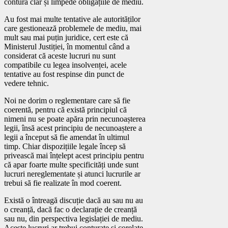
contura clar și limpede obligațiile de mediu.
Au fost mai multe tentative ale autorităților
care gestionează problemele de mediu, mai
mult sau mai puțin juridice, cert este că
Ministerul Justiției, în momentul când a
considerat că aceste lucruri nu sunt
compatibile cu legea insolvenței, acele
tentative au fost respinse din punct de
vedere tehnic.
Noi ne dorim o reglementare care să fie
coerentă, pentru că există principiul că
nimeni nu se poate apăra prin necunoașterea
legii, însă acest principiu de necunoaștere a
legii a început să fie amendat în ultimul
timp. Chiar dispozițiile legale încep să
privească mai înțelept acest principiu pentru
că apar foarte multe specificități unde sunt
lucruri nereglementate și atunci lucrurile ar
trebui să fie realizate în mod coerent.
Există o întreagă discuție dacă au sau nu au
o creanță, dacă fac o declarație de creanță
sau nu, din perspectiva legislației de mediu.
Aceste lucruri ar trebui conturate și corelate