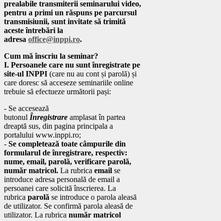
prealabile transmiterii seminarului video,
pentru a primi un răspuns pe parcursul
transmisiunii, sunt invitate să trimită
aceste întrebări la
adresa
office@inppi.ro
.
Cum mă înscriu la seminar?
I. Persoanele care nu sunt înregistrate pe
site-ul INPPI
(care nu au cont și parolă) și
care doresc să acceseze seminariile online
trebuie să efectueze următorii pași:
- Se accesează
butonul
Înregistrare
amplasat în partea
dreaptă sus, din pagina principala a
portalului www.inppi.ro;
-
Se completează toate câmpurile din
formularul de înregistrare, respectiv:
nume, email, parolă, verificare parolă,
număr matricol.
La rubrica
email
se
introduce adresa personală de email a
persoanei care solicită înscrierea. La
rubrica
parolă
se introduce o parola aleasă
de utilizator. Se confirmă parola aleasă de
utilizator. La rubrica
număr matricol