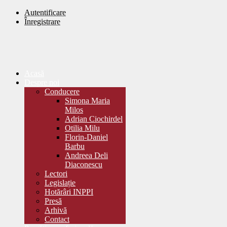
Autentificare
Înregistrare
Acasă
Despre noi
Conducere
Simona Maria
Milos
Adrian Ciochirdel
Otilia Milu
Florin-Daniel
Barbu
Andreea Deli
Diaconescu
Lectori
Legislație
Hotărâri INPPI
Presă
Arhivă
Contact