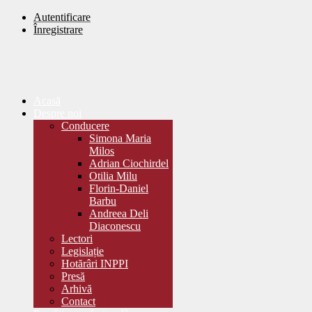
Autentificare
Înregistrare
Acasă
Despre noi
Conducere
Simona Maria
Milos
Adrian Ciochirdel
Otilia Milu
Florin-Daniel
Barbu
Andreea Deli
Diaconescu
Lectori
Legislație
Hotărâri INPPI
Presă
Arhivă
Contact