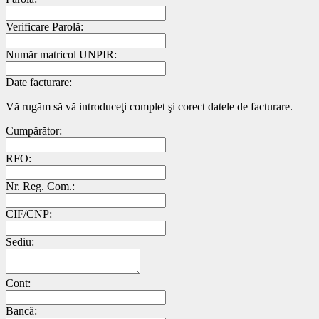
Verificare Parolă:
Număr matricol UNPIR:
Date facturare:
Vă rugăm să vă introduceţi complet şi corect datele de facturare.
Cumpărător:
RFO:
Nr. Reg. Com.:
CIF/CNP:
Sediu:
Cont:
Bancă: