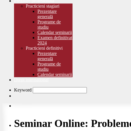
Pregătire profesională
Practicieni stagiari
Prezentare
generală
Programe de
studiu
Calendar seminarii
Examen definitivat
2024
Practicieni definitivi
Prezentare
generală
Programe de
studiu
Calendar seminarii
Drept international
Keyword
Seminar Online: Probleme 