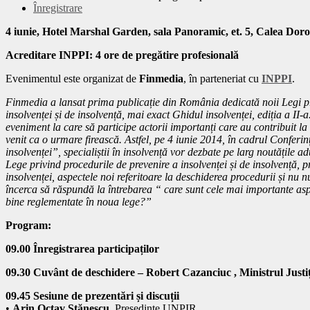
Înregistrare
4 iunie, Hotel Marshal Garden, sala Panoramic, et. 5, Calea Doro
Acreditare INPPI: 4 ore de pregătire profesională
Evenimentul este organizat de
Finmedia
, în parteneriat cu
INPPI
.
Finmedia a lansat prima publicație din România dedicată noii Legi pr
insolvenței și de insolvență, mai exact Ghidul insolvenței, ediția a II-
eveniment la care să participe actorii importanți care au contribuit la 
venit ca o urmare firească. Astfel, pe 4 iunie 2014, în cadrul Confe
insolvenței”, specialiștii în insolvență vor dezbate pe larg noutățile
Lege privind procedurile de prevenire a insolvenței și de insolvență, p
insolvenței, aspectele noi referitoare la deschiderea procedurii și nu 
încerca să răspundă la întrebarea “ care sunt cele mai importante aspec
bine reglementate în noua lege?”
Program:
09.00 Înregistrarea participaților
09.30 Cuvânt de deschidere – Robert Cazanciuc , Ministrul Justiț
09.45 Sesiune de prezentări și discuții
•
Arin Octav Stănescu
, Președinte UNPIR