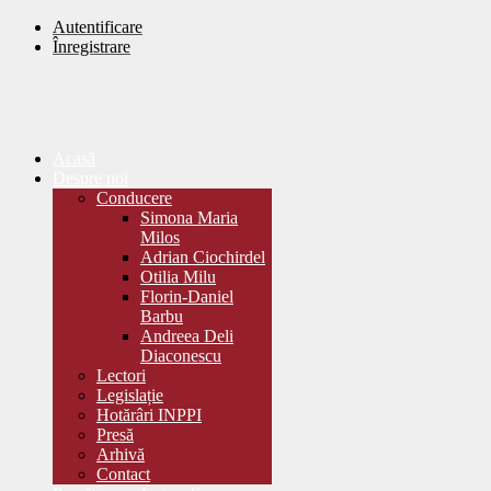
Autentificare
Înregistrare
Acasă
Despre noi
Conducere
Simona Maria
Milos
Adrian Ciochirdel
Otilia Milu
Florin-Daniel
Barbu
Andreea Deli
Diaconescu
Lectori
Legislație
Hotărâri INPPI
Presă
Arhivă
Contact