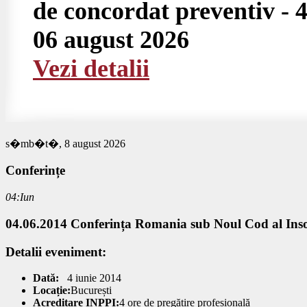
de concordat preventiv - 4
06 august 2026
Vezi detalii
s�mb�t�, 8 august 2026
Conferințe
04:Iun
04.06.2014 Conferința Romania sub Noul Cod al Inso
Detalii eveniment:
Dată:
4 iunie 2014
Locație:
București
Acreditare INPPI:
4 ore de pregătire profesională