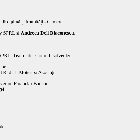
 disciplină și imunități - Camera
cy SPRL și
Andreea Deli Diaconescu
,
SPRL. Team lider Codul Insolvenței.
lor
t Radu I. Motică și Asociații
 sistemul Financiar Bancar
ei
aici
.