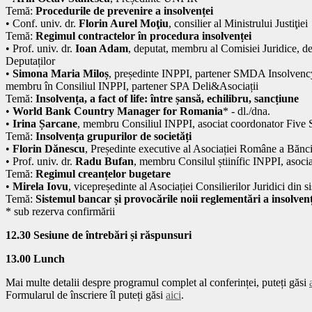
Temă:
Procedurile de prevenire a insolvenței
• Conf. univ. dr.
Florin Aurel Moţiu
, consilier al Ministrului Justiţiei
Temă:
Regimul contractelor în procedura insolvenței
• Prof. univ. dr.
Ioan Adam
, deputat, membru al Comisiei Juridice, de
Deputaților
•
Simona Maria Miloș
, președinte INPPI, partener SMDA Insolven
membru în Consiliul INPPI, partener SPA Deli&Asociații
Temă:
Insolvența, a fact of life: între șansă, echilibru, sancțiune
•
World Bank Country Manager for Romania
* - dl./dna.
•
Irina Șarcane
, membru Consiliul INPPI, asociat coordonator Five 
Temă:
Insolvența grupurilor de societăți
•
Florin Dănescu
, Președinte executive al Asociației Române a Bănci
• Prof. univ. dr.
Radu Bufan
, membru Consilul știinífic INPPI, asocia
Temă:
Regimul creanțelor bugetare
•
Mirela Iovu
, vicepreședinte al Asociației Consilierilor Juridici din
Temă:
Sistemul bancar și provocările noii reglementări a insolvenț
* sub rezerva confirmării
12.30 Sesiune de întrebări și răspunsuri
13.00 Lunch
Mai multe detalii despre programul complet al conferinței, puteți găsi
Formularul de înscriere îl puteți găsi
aici
.