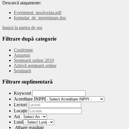
Descarcă ataşamente:
Eveniment_insolventa.pdf
formular_de_inregistrare.doc
înapoi la partea de sus
Filtrare
după categorie
Conferințe
Anunțuri
Seminarii online 2019
Arhivă seminarii online
Seminarii
Filtrare
suplimentară
Keyword
Acreditare INPPI
Lectori
Locație
An
Lună
Afișare rezultate