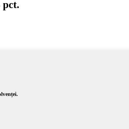
 pct.
lvenței.