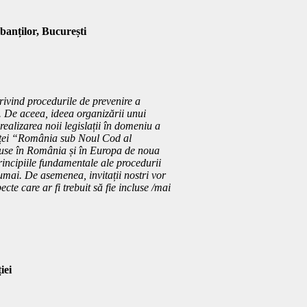
banților, București
ivind procedurile de prevenire a
a. De aceea, ideea organizării unui
realizarea noii legislații în domeniu a
rinței “România sub Noul Cod al
 aduse în România și în Europa de noua
rincipiile fundamentale ale procedurii
numai. De asemenea, invitații nostri vor
te care ar fi trebuit să fie incluse /mai
iei