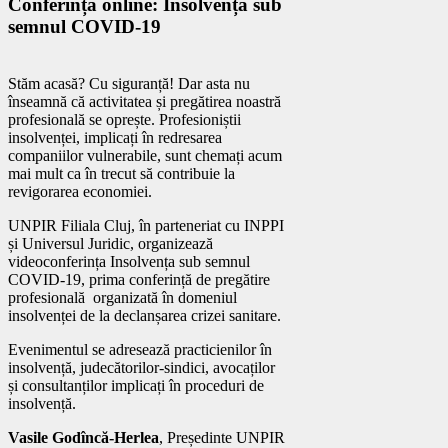
Conferință online: Insolvența sub
semnul COVID-19
Stăm acasă? Cu siguranță! Dar asta nu
înseamnă că activitatea și pregătirea noastră
profesională se oprește. Profesioniștii
insolvenței, implicați în redresarea
companiilor vulnerabile, sunt chemați acum
mai mult ca în trecut să contribuie la
revigorarea economiei.
UNPIR Filiala Cluj, în parteneriat cu INPPI
și Universul Juridic, organizează
videoconferința Insolvența sub semnul
COVID-19, prima conferință de pregătire
profesională organizată în domeniul
insolvenței de la declanșarea crizei sanitare.
Evenimentul se adresează practicienilor în
insolvență, judecătorilor-sindici, avocaților
și consultanților implicați în proceduri de
insolvență.
Vasile Godîncă-Herlea
, Președinte UNPIR