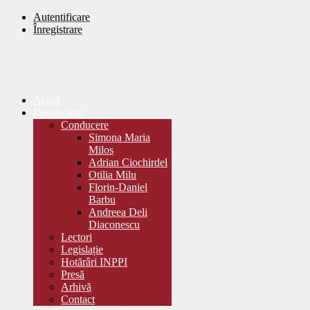
Autentificare
Înregistrare
Acasă
Despre noi
Conducere
Simona Maria
Milos
Adrian Ciochirdel
Otilia Milu
Florin-Daniel
Barbu
Andreea Deli
Diaconescu
Lectori
Legislație
Hotărâri INPPI
Presă
Arhivă
Contact