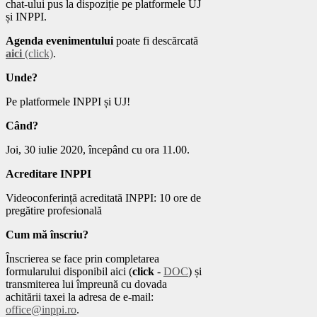
chat-ului pus la dispoziție pe platformele UJ
și INPPI.
Agenda evenimentului
poate fi descărcată
aici
(click)
.
Unde?
Pe platformele INPPI și UJ!
Când?
Joi, 30 iulie 2020, începând cu ora 11.00.
Acreditare INPPI
Videoconferință acreditată INPPI: 10 ore de
pregătire profesională
Cum mă înscriu?
Înscrierea se face prin completarea
formularului disponibil aici (
click
-
DOC
) și
transmiterea lui împreună cu dovada
achitării taxei la adresa de e-mail:
office@inppi.ro
.