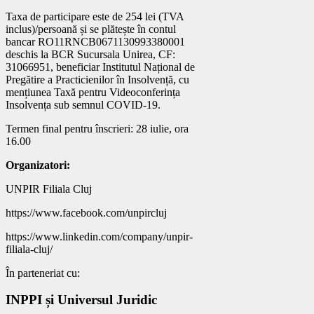
Taxa de participare este de 254 lei (TVA
inclus)/persoană și se plătește în contul
bancar RO11RNCB0671130993380001
deschis la BCR Sucursala Unirea, CF:
31066951, beneficiar Institutul Național de
Pregătire a Practicienilor în Insolvență, cu
mențiunea Taxă pentru Videoconferința
Insolvența sub semnul COVID-19.
Termen final pentru înscrieri: 28 iulie, ora
16.00
Organizatori:
UNPIR Filiala Cluj
https://www.facebook.com/unpircluj
https://www.linkedin.com/company/unpir-
filiala-cluj/
În parteneriat cu:
INPPI și Universul Juridic