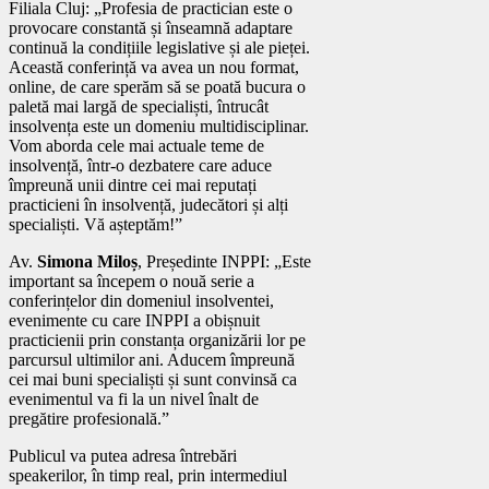
Filiala Cluj: „Profesia de practician este o
provocare constantă și înseamnă adaptare
continuă la condițiile legislative și ale pieței.
Această conferință va avea un nou format,
online, de care sperăm să se poată bucura o
paletă mai largă de specialiști, întrucât
insolvența este un domeniu multidisciplinar.
Vom aborda cele mai actuale teme de
insolvență, într-o dezbatere care aduce
împreună unii dintre cei mai reputați
practicieni în insolvență, judecători și alți
specialiști. Vă așteptăm!”
Av.
Simona Miloș
, Președinte INPPI: „Este
important sa începem o nouă serie a
conferințelor din domeniul insolventei,
evenimente cu care INPPI a obișnuit
practicienii prin constanța organizării lor pe
parcursul ultimilor ani. Aducem împreună
cei mai buni specialiști și sunt convinsă ca
evenimentul va fi la un nivel înalt de
pregătire profesională.”
Publicul va putea adresa întrebări
speakerilor, în timp real, prin intermediul