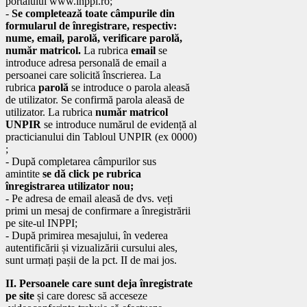
portalului www.inppi.ro;
-
Se completează toate câmpurile din
formularul de înregistrare, respectiv:
nume, email, parolă, verificare parolă,
număr matricol.
La rubrica
email
se
introduce adresa personală de email a
persoanei care solicită înscrierea. La
rubrica
parolă
se introduce o parola aleasă
de utilizator. Se confirmă parola aleasă de
utilizator. La rubrica
număr matricol
UNPIR
se introduce numărul de evidență al
practicianului din Tabloul UNPIR (ex 0000)
;
- După completarea câmpurilor sus
amintite
se dă click pe rubrica
înregistrarea utilizator nou;
- Pe adresa de email aleasă de dvs. veți
primi un mesaj de confirmare a înregistrării
pe site-ul INPPI;
- După primirea mesajului, în vederea
autentificării și vizualizării cursului ales,
sunt urmați pașii de la pct. II de mai jos.
II. Persoanele care sunt deja înregistrate
pe site
și care doresc să acceseze