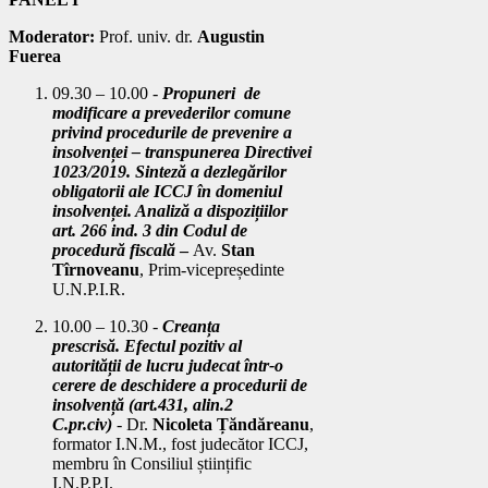
Moderator:
Prof. univ. dr.
Augustin
Fuerea
09.30 – 10.00 -
Propuneri de
modificare
a prevederilor comune
privind procedurile de prevenire a
insolvenței
– transpunerea Directivei
1023/2019.
Sinteză a dezlegărilor
obligatorii ale ICCJ în domeniul
insolvenței. Analiză a dispozițiilor
art. 266 ind. 3 din Codul de
procedură fiscală
–
Av.
Stan
Tîrnoveanu
, Prim-vicepreședinte
U.N.P.I.R.
10.00 – 10.30 -
Creanța
prescrisă.
Efectul pozitiv al
autorității de lucru judecat într-o
cerere de deschidere a procedurii de
insolvență (art.431, alin.2
C.pr.civ)
-
Dr.
Nicoleta Țăndăreanu
,
formator I.N.M., fost judecător ICCJ,
membru în Consiliul științific
I.N.P.P.I.