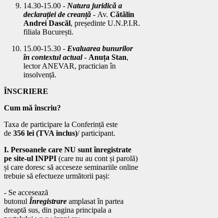
14.30-15.00
-
Natura juridică a
declarației de creanță
- Av.
Cătălin
Andrei Dascăl
, președinte U.N.P.I.R.
filiala București.
15.00-15.30
-
Evaluarea bunurilor
în contextul actual
-
Anuța Stan
,
lector ANEVAR, practician în
insolvență.
ÎNSCRIERE
Cum mă înscriu?
Taxa de participare la Conferință este
de
356 lei (TVA inclus)
/ participant.
I. Persoanele care NU sunt înregistrate
pe site-ul INPPI
(care nu au cont și parolă)
și care doresc să acceseze seminariile online
trebuie să efectueze următorii pași:
- Se accesează
butonul
Înregistrare
amplasat în partea
dreaptă sus, din pagina principala a