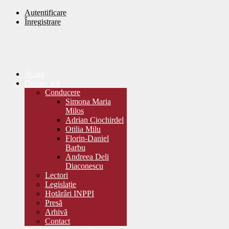
Autentificare
Înregistrare
Acasă
Despre noi
Conducere
Simona Maria
Milos
Adrian Ciochirdel
Otilia Milu
Florin-Daniel
Barbu
Andreea Deli
Diaconescu
Lectori
Legislație
Hotărâri INPPI
Presă
Arhivă
Contact