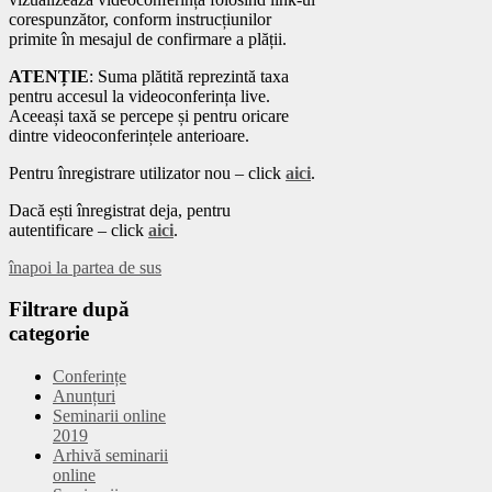
corespunzător, conform instrucțiunilor
primite în mesajul de confirmare a plății.
ATENȚIE
: Suma plătită reprezintă taxa
pentru accesul la videoconferința live.
Aceeași taxă se percepe și pentru oricare
dintre videoconferințele anterioare.
Pentru înregistrare utilizator nou – click
aici
.
Dacă ești înregistrat deja, pentru
autentificare – click
aici
.
înapoi la partea de sus
Filtrare
după
categorie
Conferințe
Anunțuri
Seminarii online
2019
Arhivă seminarii
online