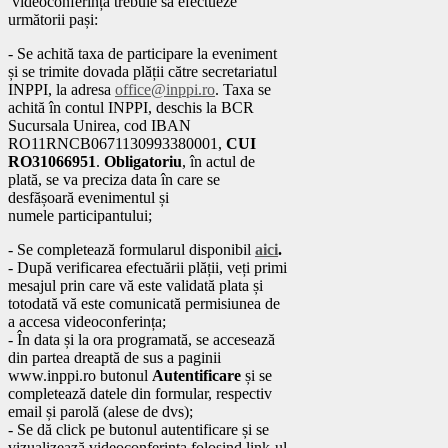
videoconferința trebuie să efectueze
următorii pași:
- Se achită taxa de participare la eveniment
și se trimite dovada plății către secretariatul
INPPI, la adresa
office@inppi.ro
. Taxa se
achită în contul INPPI, deschis la BCR
Sucursala Unirea, cod IBAN
RO11RNCB0671130993380001,
CUI
RO31066951
.
Obligatoriu
, în actul de
plată, se va preciza data în care se
desfășoară evenimentul și
numele participantului;
- Se completează formularul disponibil
aici
.
- După verificarea efectuării plății, veți primi
mesajul prin care vă este validată plata și
totodată vă este comunicată permisiunea de
a accesa videoconferința;
- În data și la ora programată, se accesează
din partea dreaptă de sus a paginii
www.inppi.ro butonul
Autentificare
și se
completează datele din formular, respectiv
email și parolă (alese de dvs);
- Se dă click pe butonul autentificare și se
vizualizează videoconferința folosind link-ul