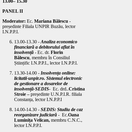
13.00– 15.30
PANEL II
Moderator:
Ec.
Mariana Bălescu
-
președinte Filiala UNPIR Buzău, lector
I.N.P.P.I.
13.00-13.30 -
Analiza economico
financiară a debitorului aflat în
insolvență
- Ec. dr.
Florin
Bălescu
,
membru în Consiliul
Științific I.N.P.P.I., lector I.N.P.P.I.
13.30-14.00 -
Insolvența online:
licitatii-unpir.ro. Sistemul electronic
de gestionare a dosarelor de
insolvență-SEDIS
- Ec. drd..
Cristina
Stroie
–
președinte U.N.P.I.R. filiala
Constanța, lector I.N.P.P.I
14.00-14.30
-
SEDIS: Studiu de caz
reorganizare judiciară
-
Ec.
Oana
Luminița Velican
,
membru C.N.C.,
lector I.N.P.P.I
.