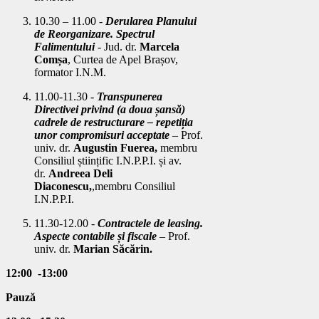
10.30 – 11.00 -
Derularea Planului
de Reorganizare. Spectrul
Falimentului
- Jud. dr.
Marcela
Comșa
, Curtea de Apel Brașov,
formator I.N.M.
11.00-11.30 -
Transpunerea
Directivei privind (a doua șansă)
cadrele de restructurare – repetiția
unor compromisuri acceptate
– Prof.
univ. dr.
Augustin Fuerea,
membru
Consiliul științific I.N.P.P.I.
și
av.
dr.
Andreea Deli
Diaconescu,
,membru Consiliul
I.N.P.P.I.
11.30-12.00 -
Contractele de leasing.
Aspecte contabile și fiscale
–
Prof.
univ. dr.
Marian Săcărin.
12:00 -13:00
Pauză