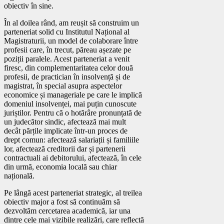
obiectiv în sine.
În al doilea rând, am reușit să construim un
parteneriat solid cu Institutul Național al
Magistraturii, un model de colaborare între
profesii care, în trecut, păreau așezate pe
poziții paralele. Acest parteneriat a venit
firesc, din complementaritatea celor două
profesii, de practician în insolvență și de
magistrat, în special asupra aspectelor
economice și manageriale pe care le implică
domeniul insolvenței, mai puțin cunoscute
juriștilor. Pentru că o hotărâre pronunțată de
un judecător sindic, afectează mai mult
decât părțile implicate într-un proces de
drept comun: afectează salariații și familiile
lor, afectează creditorii dar și partenerii
contractuali ai debitorului, afectează, în cele
din urmă, economia locală sau chiar
națională.
Pe lângă acest parteneriat strategic, al treilea
obiectiv major a fost să continuăm să
dezvoltăm cercetarea academică, iar una
dintre cele mai vizibile realizări, care reflectă