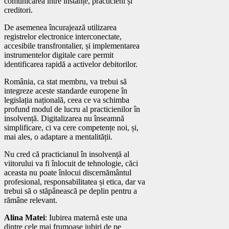
comunicarea între instanțe, practicieni și
creditori.
De asemenea încurajează utilizarea
registrelor electronice interconectate,
accesibile transfrontalier, și implementarea
instrumentelor digitale care permit
identificarea rapidă a activelor debitorilor.
România, ca stat membru, va trebui să
integreze aceste standarde europene în
legislația națională, ceea ce va schimba
profund modul de lucru al practicienilor în
insolvență. Digitalizarea nu înseamnă
simplificare, ci va cere competențe noi, și,
mai ales, o adaptare a mentalității.
Nu cred că practicianul în insolvență al
viitorului va fi înlocuit de tehnologie, căci
aceasta nu poate înlocui discernământul
profesional, responsabilitatea și etica, dar va
trebui să o stăpânească pe deplin pentru a
rămâne relevant.
Alina Matei
: Iubirea maternă este una
dintre cele mai frumoase iubiri de pe