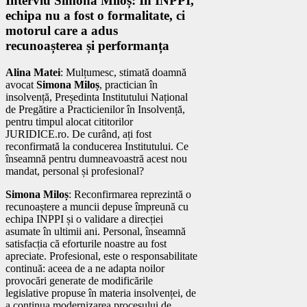
Interviu Simona Miloș: ⁠În INPPI,
echipa nu a fost o formalitate, ci
motorul care a adus
recunoașterea și performanța
Alina Matei
: Mulțumesc, stimată doamnă
avocat
Simona Miloș
, practician în
insolvență, Președinta Institutului Național
de Pregătire a Practicienilor în Insolvență,
pentru timpul alocat cititorilor
JURIDICE.ro. De curând, ați fost
reconfirmată la conducerea Institutului. Ce
înseamnă pentru dumneavoastră acest nou
mandat, personal și profesional?
Simona Miloș
: Reconfirmarea reprezintă o
recunoaștere a muncii depuse împreună cu
echipa INPPI și o validare a direcției
asumate în ultimii ani. Personal, înseamnă
satisfacția că eforturile noastre au fost
apreciate. Profesional, este o responsabilitate
continuă: aceea de a ne adapta noilor
provocări generate de modificările
legislative propuse în materia insolvenței, de
a continua modernizarea procesului de