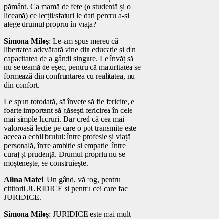
pământ. Ca mamă de fete (o studentă și o
liceană) ce lecții/sfaturi le dați pentru a-și
alege drumul propriu în viață?
Simona Miloș
: Le-am spus mereu că
libertatea adevărată vine din educație și din
capacitatea de a gândi singure. Le învăț să
nu se teamă de eșec, pentru că maturitatea se
formează din confruntarea cu realitatea, nu
din confort.
Le spun totodată, să învețe să fie fericite, e
foarte important să găsești fericirea în cele
mai simple lucruri. Dar cred că cea mai
valoroasă lecție pe care o pot transmite este
aceea a echilibrului: între profesie și viață
personală, între ambiție și empatie, între
curaj și prudență. Drumul propriu nu se
moștenește, se construiește.
Alina Matei
: Un gând, vă rog, pentru
cititorii JURIDICE și pentru cei care fac
JURIDICE.
Simona Miloș
: JURIDICE este mai mult