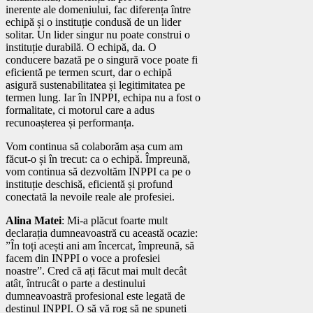
inerente ale domeniului, fac diferența între
echipă și o instituție condusă de un lider
solitar. Un lider singur nu poate construi o
instituție durabilă. O echipă, da. O
conducere bazată pe o singură voce poate fi
eficientă pe termen scurt, dar o echipă
asigură sustenabilitatea și legitimitatea pe
termen lung. Iar în INPPI, echipa nu a fost o
formalitate, ci motorul care a adus
recunoașterea și performanța.
Vom continua să colaborăm așa cum am
făcut-o și în trecut: ca o echipă. Împreună,
vom continua să dezvoltăm INPPI ca pe o
instituție deschisă, eficientă și profund
conectată la nevoile reale ale profesiei.
Alina Matei
: Mi-a plăcut foarte mult
declarația dumneavoastră cu această ocazie:
”În toți acești ani am încercat, împreună, să
facem din INPPI o voce a profesiei
noastre”. Cred că ați făcut mai mult decât
atât, întrucât o parte a destinului
dumneavoastră profesional este legată de
destinul INPPI. O să vă rog să ne spuneți