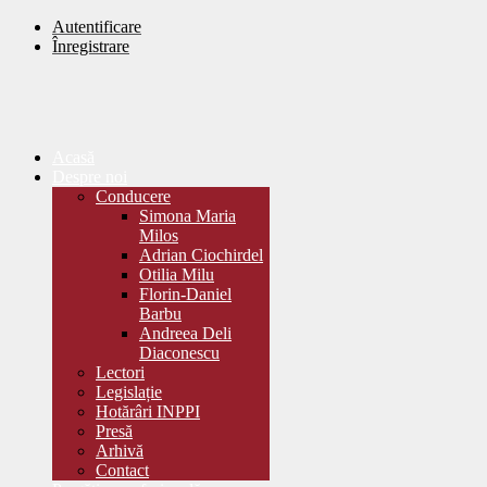
Autentificare
Înregistrare
Acasă
Despre noi
Conducere
Simona Maria
Milos
Adrian Ciochirdel
Otilia Milu
Florin-Daniel
Barbu
Andreea Deli
Diaconescu
Lectori
Legislație
Hotărâri INPPI
Presă
Arhivă
Contact