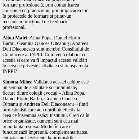
formare profesională, prin comunicarea
constantă cu practicienii, prin implicarea lor
în proiectele de formare și printr-un
mecanism funcțional de feedback
profesional.
Alina Matei
: Alina Popa, Daniel Florin
Barbu, Geanina Oancea Olteanu și Andreea
Deli Diaconescu sunt membri Consiliului de
Conducere al INPPI. Cum veți colabora cu
aceștia și care va fi impactul acestei validări
în ceea ce privește activitatea și transparența
INPPI?
Simona Miloș
: Validarea acestei echipe este
un semnal de stabilitate și continuitate,
fiecare dintre colegii evocați – Alina Popa,
Daniel Florin Barbu, Geanina Oancea
Olteanu și Andreea Deli Diaconescu – fiind
profesioniști care au contribuit efectiv la
ceea ce înseamnă astăzi Institutul. Cred că în
orice organizație, oamenii sunt cea mai
importantă resursă. Modul în care ei
funcționează împreună, complementaritatea,
entuziasmul, rezistența la provocările