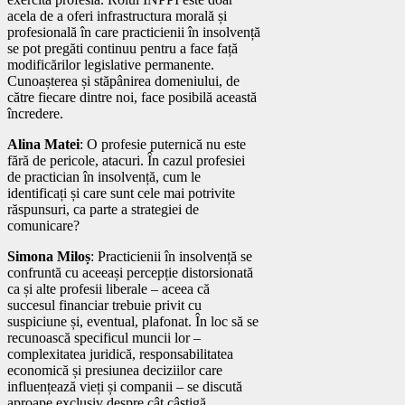
acela de a oferi infrastructura morală și
profesională în care practicienii în insolvență
se pot pregăti continuu pentru a face față
modificărilor legislative permanente.
Cunoașterea și stăpânirea domeniului, de
către fiecare dintre noi, face posibilă această
încredere.
Alina Matei
: O profesie puternică nu este
fără de pericole, atacuri. În cazul profesiei
de practician în insolvență, cum le
identificați și care sunt cele mai potrivite
răspunsuri, ca parte a strategiei de
comunicare?
Simona Miloș
: Practicienii în insolvență se
confruntă cu aceeași percepție distorsionată
ca și alte profesii liberale – aceea că
succesul financiar trebuie privit cu
suspiciune și, eventual, plafonat. În loc să se
recunoască specificul muncii lor –
complexitatea juridică, responsabilitatea
economică și presiunea deciziilor care
influențează vieți și companii – se discută
aproape exclusiv despre cât câștigă.