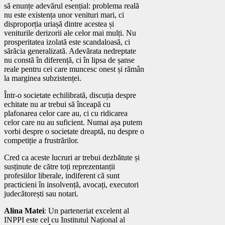
să enunțe adevărul esențial: problema reală
nu este existența unor venituri mari, ci
disproporția uriașă dintre acestea și
veniturile derizorii ale celor mai mulți. Nu
prosperitatea izolată este scandaloasă, ci
sărăcia generalizată. Adevărata nedreptate
nu constă în diferență, ci în lipsa de șanse
reale pentru cei care muncesc onest și rămân
la marginea subzistenței.
Într-o societate echilibrată, discuția despre
echitate nu ar trebui să înceapă cu
plafonarea celor care au, ci cu ridicarea
celor care nu au suficient. Numai așa putem
vorbi despre o societate dreaptă, nu despre o
competiție a frustrărilor.
Cred ca aceste lucruri ar trebui dezbătute și
susținute de către toți reprezentanții
profesiilor liberale, indiferent că sunt
practicieni în insolvență, avocați, executori
judecătorești sau notari.
Alina Matei
: Un parteneriat excelent al
INPPI este cel cu Institutul Național al