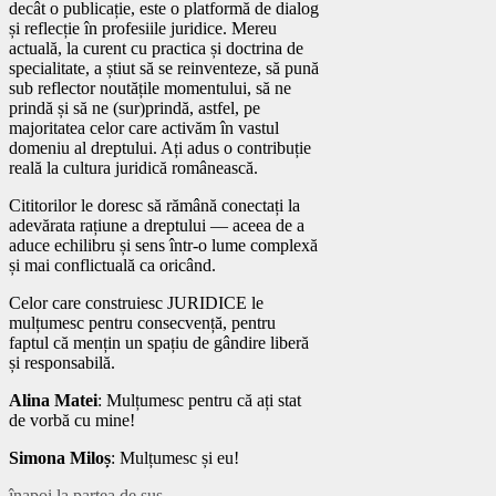
decât o publicație, este o platformă de dialog
și reflecție în profesiile juridice. Mereu
actuală, la curent cu practica și doctrina de
specialitate, a știut să se reinventeze, să pună
sub reflector noutățile momentului, să ne
prindă și să ne (sur)prindă, astfel, pe
majoritatea celor care activăm în vastul
domeniu al dreptului. Ați adus o contribuție
reală la cultura juridică românească.
Cititorilor le doresc să rămână conectați la
adevărata rațiune a dreptului — aceea de a
aduce echilibru și sens într-o lume complexă
și mai conflictuală ca oricând.
Celor care construiesc JURIDICE le
mulțumesc pentru consecvență, pentru
faptul că mențin un spațiu de gândire liberă
și responsabilă.
Alina Matei
: Mulțumesc pentru că ați stat
de vorbă cu mine!
Simona Miloș
: Mulțumesc și eu!
înapoi la partea de sus