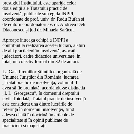
prestigiul Institutului, este apariția celor
două ediții ale Tratatului practic de
insolvență, publicate sub egida INPPI,
coordonate de prof. univ. dr. Radu Bufan și
de editorii coordonatori av. dr. Andreea Deli
Diaconescu și jud dr. Mihaela Sarăcuț.
Aproape întreaga echipă a INPPI a
contribuit la realizarea acestei lucrări, alături
de alți practicieni în insolvență, avocați,
judecători, cadre didactice universitare, în
total, un colectiv format din 32 de autori.
La Gala Premiilor Științifice organizată de
Uniunea Juriștilor din România, lucrarea
„Tratat practic de insolvență, volumul II”
avea să fie premiată, acordându-se distincția
„I. L. Georgescu”, în domeniul dreptului
civil. Totodată, Tratatul practic de insolvență
este considerat una dintre lucrările de
referință în domeniul insolvenței, fiind
adesea citată în doctrină, în articole de
specialitate și în opinii publicate de
practicieni și magistrați.