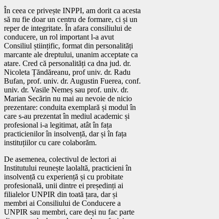
În ceea ce privește INPPI, am dorit ca acesta
să nu fie doar un centru de formare, ci și un
reper de integritate. În afara consiliului de
conducere, un rol important l-a avut
Consiliul științific, format din personalități
marcante ale dreptului, unanim acceptate ca
atare. Cred că personalități ca dna jud. dr.
Nicoleta Țăndăreanu, prof univ. dr. Radu
Bufan, prof. univ. dr. Augustin Fuerea, conf.
univ. dr. Vasile Nemeș sau prof. univ. dr.
Marian Secărin nu mai au nevoie de nicio
prezentare: conduita exemplară și modul în
care s-au prezentat în mediul academic și
profesional i-a legitimat, atât în fața
practicienilor în insolvență, dar și în fața
instituțiilor cu care colaborăm.
De asemenea, colectivul de lectori ai
Institutului reunește laolaltă, practicieni în
insolvență cu experiență și cu probitate
profesională, unii dintre ei președinți ai
filialelor UNPIR din toată țara, dar și
membri ai Consiliului de Conducere a
UNPIR sau membri, care deși nu fac parte