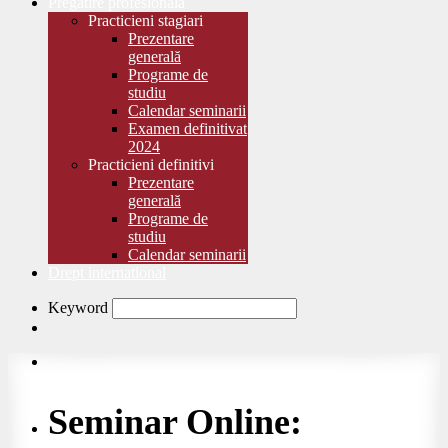
Pregătire profesională
Practicieni stagiari
Prezentare
generală
Programe de
studiu
Calendar seminarii
Examen definitivat
2024
Practicieni definitivi
Prezentare
generală
Programe de
studiu
Calendar seminarii
Drept international
Keyword
Seminar Online: