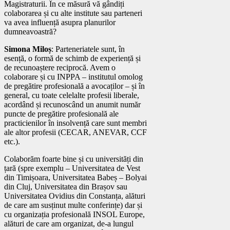
Magistraturii. În ce măsură vă gândiți
colaborarea și cu alte institute sau parteneri
va avea influență asupra planurilor
dumneavoastră?
Simona Miloș
: Parteneriatele sunt, în
esență, o formă de schimb de experiență și
de recunoaștere reciprocă. Avem o
colaborare și cu INPPA – institutul omolog
de pregătire profesională a avocaților – și în
general, cu toate celelalte profesii liberale,
acordând și recunoscând un anumit număr
puncte de pregătire profesională ale
practicienilor în insolvență care sunt membri
ale altor profesii (CECAR, ANEVAR, CCF
etc.).
Colaborăm foarte bine și cu universități din
țară (spre exemplu – Universitatea de Vest
din Timișoara, Universitatea Babeș – Bolyai
din Cluj, Universitatea din Brașov sau
Universitatea Ovidius din Constanța, alături
de care am susținut multe conferințe) dar și
cu organizația profesională INSOL Europe,
alături de care am organizat, de-a lungul