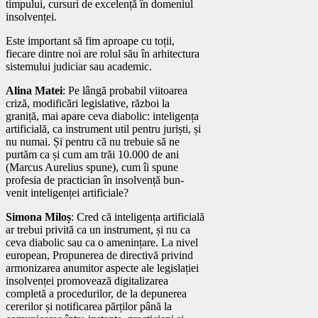
timpului, cursuri de excelență în domeniul
insolvenței.
Este important să fim aproape cu toții,
fiecare dintre noi are rolul său în arhitectura
sistemului judiciar sau academic.
Alina Matei
: Pe lângă probabil viitoarea
criză, modificări legislative, război la
graniță, mai apare ceva diabolic: inteligența
artificială, ca instrument util pentru juriști, și
nu numai. Și pentru că nu trebuie să ne
purtăm ca și cum am trăi 10.000 de ani
(Marcus Aurelius spune), cum îi spune
profesia de practician în insolvență bun-
venit inteligenței artificiale?
Simona Miloș
: Cred că inteligența artificială
ar trebui privită ca un instrument, și nu ca
ceva diabolic sau ca o amenințare. La nivel
european, Propunerea de directivă privind
armonizarea anumitor aspecte ale legislației
insolvenței promovează digitalizarea
completă a procedurilor, de la depunerea
cererilor și notificarea părților până la