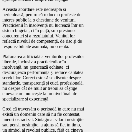
Această abordare este nedreaptă și
periculoasă, pentru că reduce o profesie de
interes public la o chestiune de venituri.
Practicienii în insolvență nu lucrează într-un
sistem bugetar, ci în piață, sub presiunea
concurenței și a rezultatului. Venitul lor
reflectă nivelul de competență, de risc și de
responsabilitate asumată, nu o rentă.
Plafonarea artificială a veniturilor profesiilor
liberale, inclusiv a practicienilor în
insolvență, nu generează echitate, ci
descurajează performanța și reduce calitatea
serviciilor. Corect este să se discute despre
standarde, transparență și etică profesională,
nu despre cât de mult ar trebui să câștige
cineva care muncește la un nivel înalt de
specializare și experiență.
Cred că traversăm o perioadă în care nu mai
există un domeniu care să nu fie contestat,
uneori ostracizat. Sintagma: salarii nesimțite
sau pensii nesimțite, a ajuns să fie, în timp,
un simbol al revoltei publice, fără ca cineva