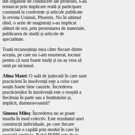
din organele de conducere ale profesiei, s-au
remarcat prin implicare reală și participare
constantă la conferințe și articole publicate
în revista Uniunii, Phoenix. Nu în ultimul
rând, o serie de magistrați s-au implicat
alături de noi, prin prezentarea de materiale,
publicarea de studii și articole de
specialitate.
Toată recunoștința mea către fiecare dintre
aceștia, pe care nu i-am enumerat, tocmai
pentru că sunt foarte mulți și nu aș vrea să
omit pe niciunul.
Alina Matei
: O sală de judecată în care sunt
practicieni în insolvență este a celor care
susțin foarte bine cauzele. Încrederea
practicienilor în insolvență este o reușită a
fiecăruia în parte sau a Institutului și,
implicit, dumneavoastră?
Simona Miloș
: Încrederea nu se poate
insufla în mod colectiv. Este rezultatul unei
construcții individuale, pe care fiecare
practician o capătă prin modul în care își
exercită profesia. Rolul INPPI este doar