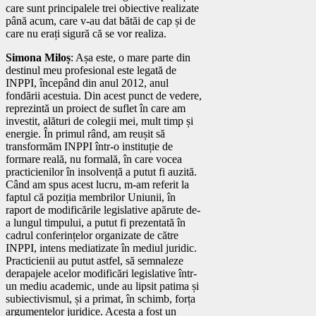
care sunt principalele trei obiective realizate
până acum, care v-au dat bătăi de cap și de
care nu erați sigură că se vor realiza.
Simona Miloș
: Așa este, o mare parte din
destinul meu profesional este legată de
INPPI, începând din anul 2012, anul
fondării acestuia. Din acest punct de vedere,
reprezintă un proiect de suflet în care am
investit, alături de colegii mei, mult timp și
energie. În primul rând, am reușit să
transformăm INPPI într-o instituție de
formare reală, nu formală, în care vocea
practicienilor în insolvență a putut fi auzită.
Când am spus acest lucru, m-am referit la
faptul că poziția membrilor Uniunii, în
raport de modificările legislative apărute de-
a lungul timpului, a putut fi prezentată în
cadrul conferințelor organizate de către
INPPI, intens mediatizate în mediul juridic.
Practicienii au putut astfel, să semnaleze
derapajele acelor modificări legislative într-
un mediu academic, unde au lipsit patima și
subiectivismul, și a primat, în schimb, forța
argumentelor juridice. Acesta a fost un